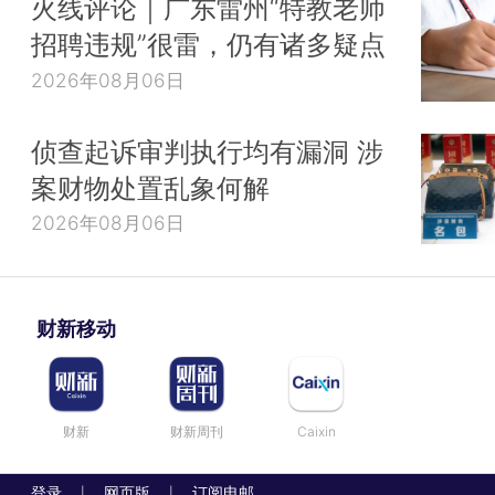
火线评论｜广东雷州“特教老师
招聘违规”很雷，仍有诸多疑点
2026年08月06日
侦查起诉审判执行均有漏洞 涉
案财物处置乱象何解
2026年08月06日
财新移动
财新
财新周刊
Caixin
登录
网页版
订阅电邮
|
|