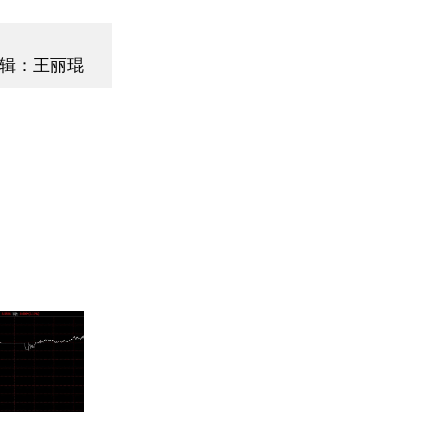
辑：王丽琨