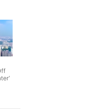
ff
nter’