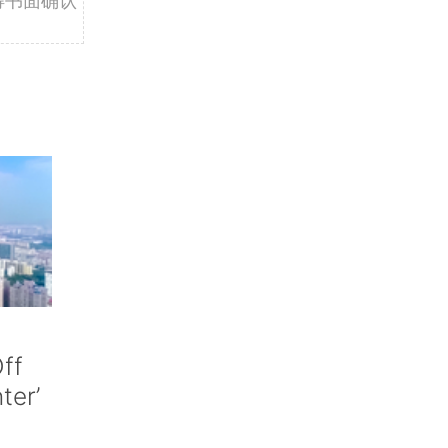
ff
nter’