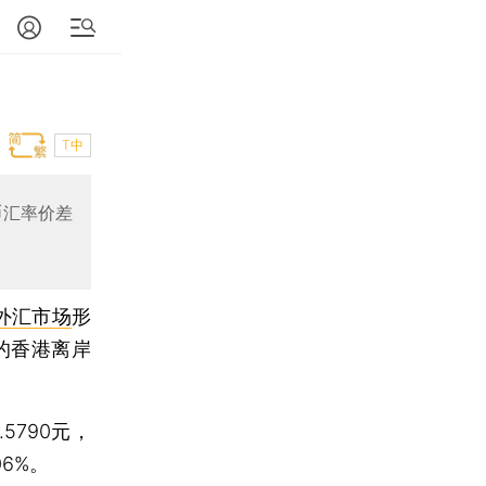
T中
币汇率价差
外汇市场
形
的香港离岸
.5790元，
06%。