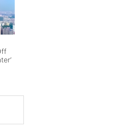
ff
nter’