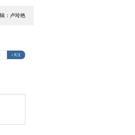
辑：卢玲艳
款
+关注