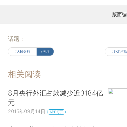
版面编
话题：
#人民银行
+关注
#外汇占
相关阅读
8月央行外汇占款减少近3184亿
元
2015年09月14日
APP打开