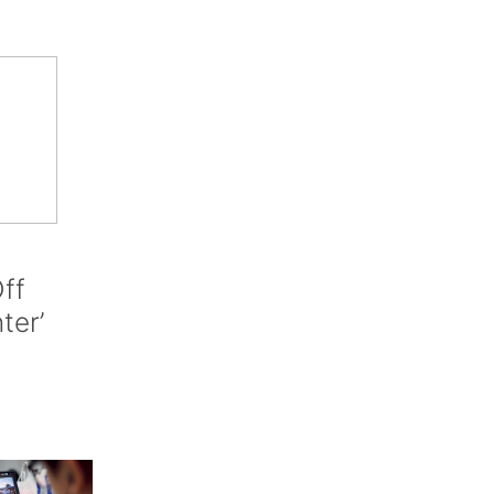
ff
nter’