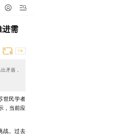
推进需
T中
易出矛盾，
苏世民学者
示，当前应
。
挑战。过去