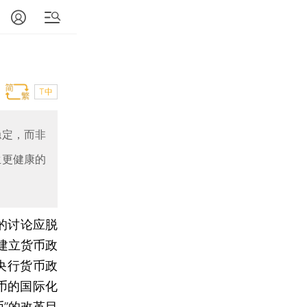
T中
稳定，而非
生更健康的
的讨论应脱
建立货币政
央行货币政
币的国际化
”的改革目