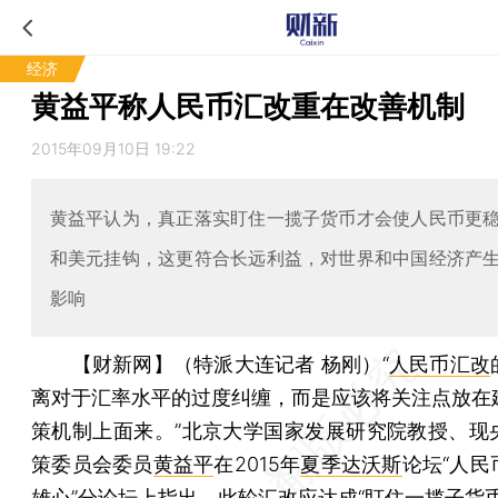
经济
黄益平称人民币汇改重在改善机制
2015年09月10日 19:22
黄益平认为，真正落实盯住一揽子货币才会使人民币更
和美元挂钩，这更符合长远利益，对世界和中国经济产
影响
【财新网】（特派大连记者 杨刚）
“
人民币汇改
离对于汇率水平的过度纠缠，而是应该将关注点放在
策机制上面来。”北京大学国家发展研究院教授、现
策委员会委员
黄益平
在2015年
夏季达沃斯
论坛“人民
雄心”分论坛上指出，此轮汇改应达成“盯住一揽子货币