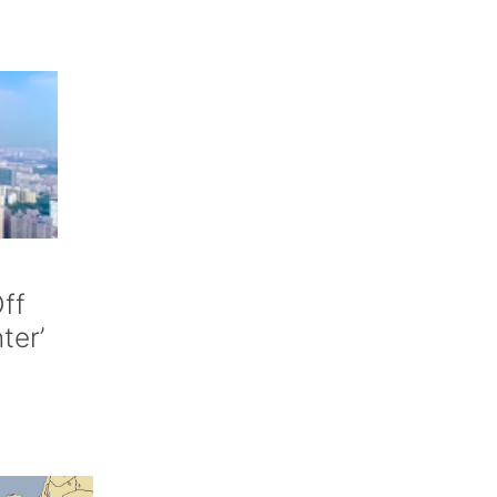
ff
nter’