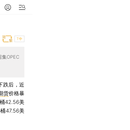
T中
集OPEC
下跌后，近
期货
价格暴
42.56美
47.56美