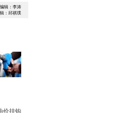
编辑：李涛
辑：邱祺璞
油价挂钩