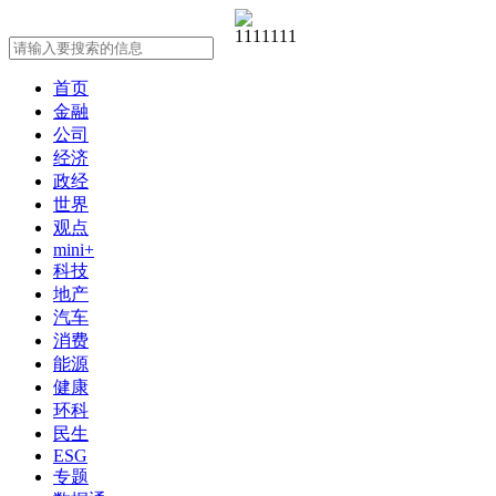
首页
金融
公司
经济
政经
世界
观点
mini+
科技
地产
汽车
消费
能源
健康
环科
民生
ESG
专题