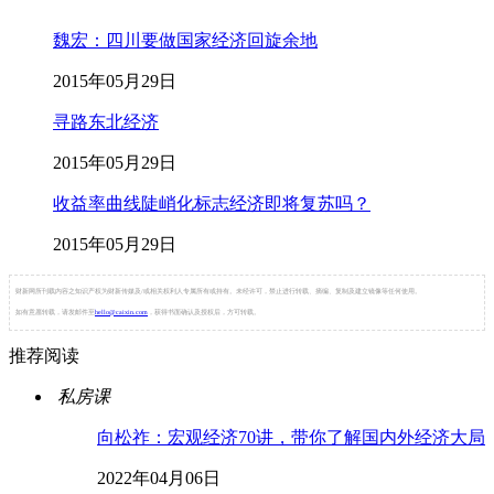
魏宏：四川要做国家经济回旋余地
2015年05月29日
寻路东北经济
2015年05月29日
收益率曲线陡峭化标志经济即将复苏吗？
2015年05月29日
财新网所刊载内容之知识产权为财新传媒及/或相关权利人专属所有或持有。未经许可，禁止进行转载、摘编、复制及建立镜像等任何使用。
如有意愿转载，请发邮件至
hello@caixin.com
，获得书面确认及授权后，方可转载。
推荐阅读
私房课
向松祚：宏观经济70讲，带你了解国内外经济大局
2022年04月06日