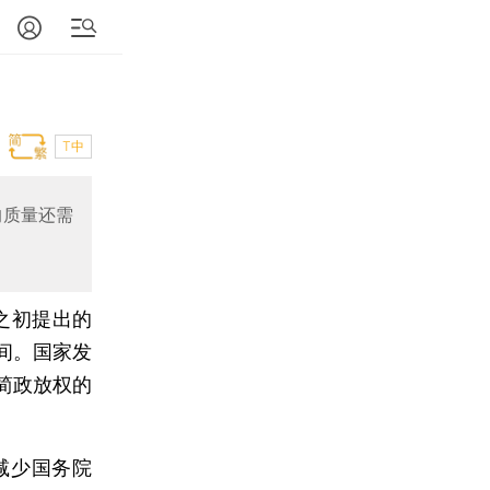
T中
的质量还需
之初提出的
间。国家发
简政放权的
减少国务院