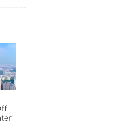
ff
nter’