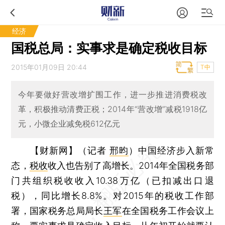
经济
国税总局：实事求是确定税收目标
2015年01月09日 20:44
T中
今年要做好营改增扩围工作，进一步推进消费税改
革，积极推动清费正税；2014年“营改增”减税1918亿
元，小微企业减免税612亿元
【财新网】（记者
邢昀
）
中国经济步入新常
态，
税收
收入也告别了高增长。2014年全国税务部
门共组织税收收入10.38万亿（已扣减出口退
税），同比增长8.8%。对2015年的税收工作部
署，国家税务总局局长
王军
在全国税务工作会议上