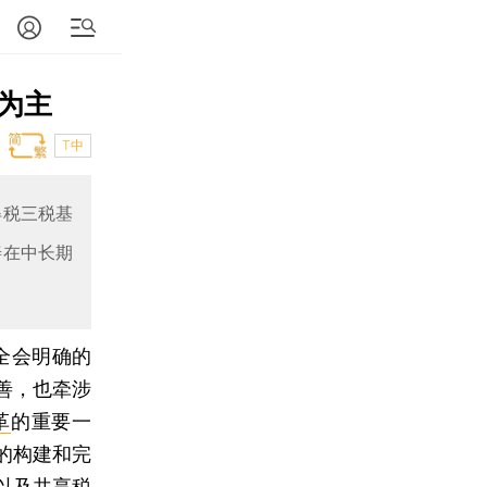
为主
T中
得税三税基
善在中长期
全会明确的
善，也牵涉
革
的重要一
的构建和完
以及共享税