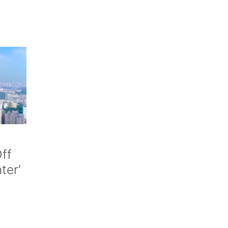
ff
nter’