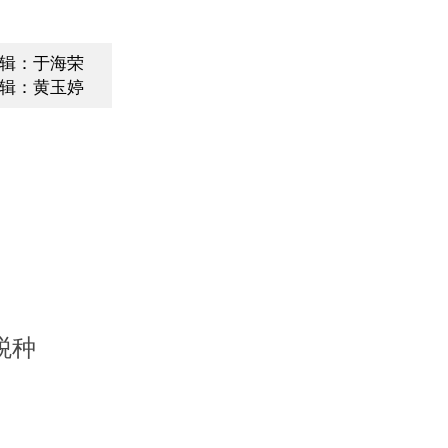
辑：于海荣
辑：黄玉婷
税种