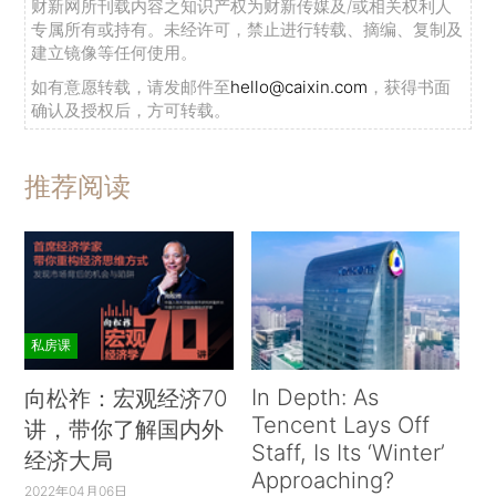
财新网所刊载内容之知识产权为财新传媒及/或相关权利人
专属所有或持有。未经许可，禁止进行转载、摘编、复制及
建立镜像等任何使用。
如有意愿转载，请发邮件至
hello@caixin.com
，获得书面
确认及授权后，方可转载。
推荐阅读
私房课
In Depth: As
向松祚：宏观经济70
Tencent Lays Off
讲，带你了解国内外
Staff, Is Its ‘Winter’
经济大局
Approaching?
2022年04月06日