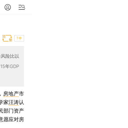
T中
的风险比以
5年GDP
，
房地产
市
学家
汪涛
认
民部门资产
意愿应对房