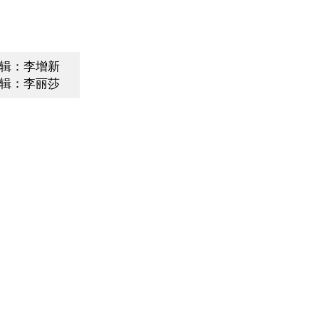
辑：李增新
辑：李丽莎