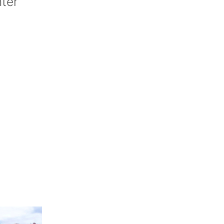
nter’