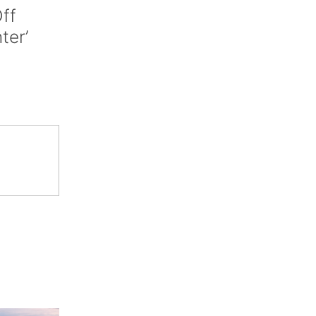
ff
nter’