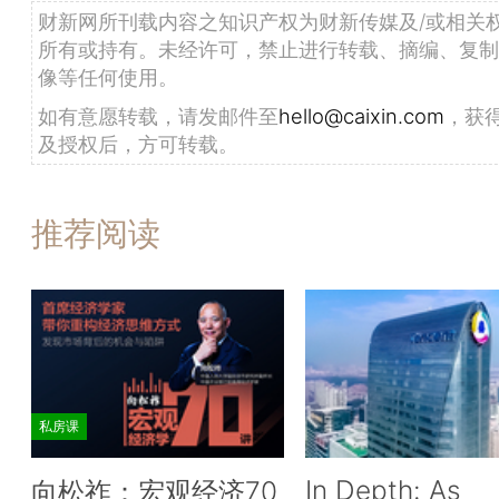
财新网所刊载内容之知识产权为财新传媒及/或相关
所有或持有。未经许可，禁止进行转载、摘编、复制
像等任何使用。
如有意愿转载，请发邮件至
hello@caixin.com
，获
及授权后，方可转载。
推荐阅读
私房课
In Depth: As
向松祚：宏观经济70