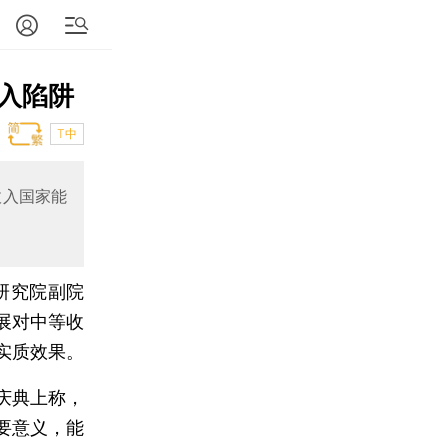
入陷阱
T中
收入国家能
研究院副院
展对中等收
实质效果。
庆典上称，
要意义，能