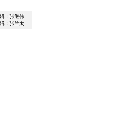
辑：张继伟
辑：张兰太