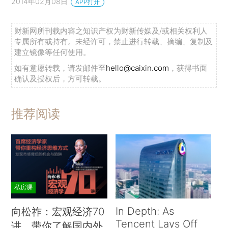
2014年02月08日
APP打开
财新网所刊载内容之知识产权为财新传媒及/或相关权利人
专属所有或持有。未经许可，禁止进行转载、摘编、复制及
建立镜像等任何使用。
如有意愿转载，请发邮件至
hello@caixin.com
，获得书面
确认及授权后，方可转载。
推荐阅读
私房课
In Depth: As
向松祚：宏观经济70
Tencent Lays Off
讲，带你了解国内外