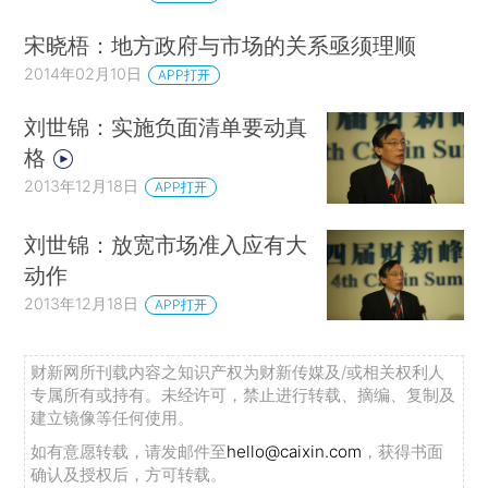
宋晓梧：地方政府与市场的关系亟须理顺
2014年02月10日
APP打开
刘世锦：实施负面清单要动真
格
2013年12月18日
APP打开
刘世锦：放宽市场准入应有大
动作
2013年12月18日
APP打开
财新网所刊载内容之知识产权为财新传媒及/或相关权利人
专属所有或持有。未经许可，禁止进行转载、摘编、复制及
建立镜像等任何使用。
如有意愿转载，请发邮件至
hello@caixin.com
，获得书面
确认及授权后，方可转载。