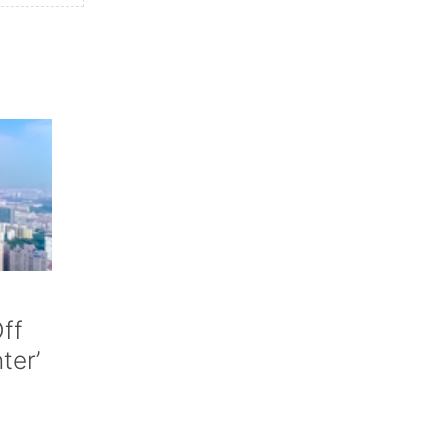
ff
nter’