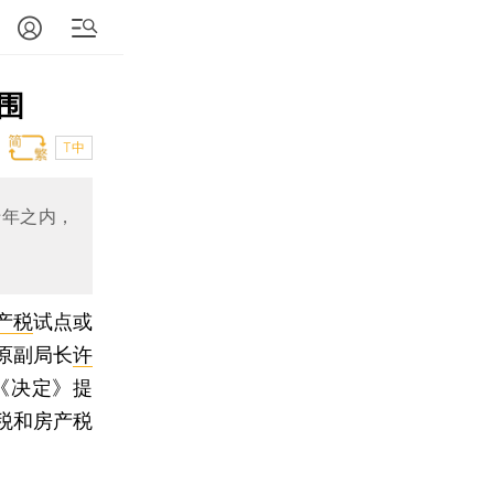
围
T中
十年之内，
产税
试点或
原副局长
许
《决定》提
税和房产税