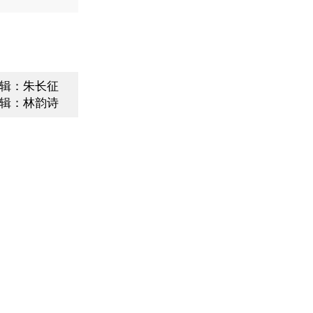
辑：朱长征
辑：林韵诗