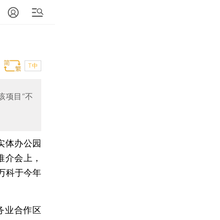
T中
该项目“不
实体办公园
推介会上，
万科于今年
务业合作区