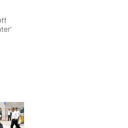
ff
nter’