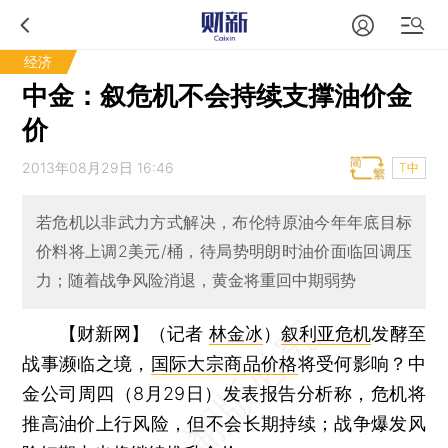
经济
中金：叙危机不会持续支撑油价金
价
2013年08月29日 16:46
T中
若危机以非武力方式解决，布伦特原油今年年底目标
价料将上调2美元/桶，待局势明朗时油价面临回调压
力；随着战争风险消退，黄金将重回中期弱势
【财新网】（记者
林金冰
）
叙利亚危机
发酵至
战事濒临之境，
国际大宗商品价格
将受何影响？中
金公司周四（8月29日）发表报告分析称，危机将
推高油价上行风险，但不会长期持续；战争爆发风