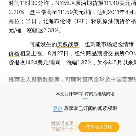
时间11时30分许，NYMEX原油期货报111.40美元
2.20%，盘中最高至111.59美元/桶，达到2011年4
高位；当日，北海布伦特（IPE）轻质原油期货价格直
元/桶，涨幅达2.38%。
可能发生的
美叙战事
，也刺激市场避险情绪
价格
相应上涨。8月27日，纽约商品期货交易所CO
货报收1424美元/盎司，涨幅1.87%，为今年5月以来
推荐进入
财新数据库
，可随时查阅全球及中国宏观
（CEIC）及相关指数库。
本文共计589字 订阅后继续阅读
登录
后获取已订阅的阅读权限
财新通会员
订阅/会员升级
可畅读全文