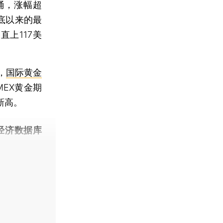
/桶，涨幅超
月底以来的最
上117美
，
国际黄金
MEX黄金期
新高。
经济数据库