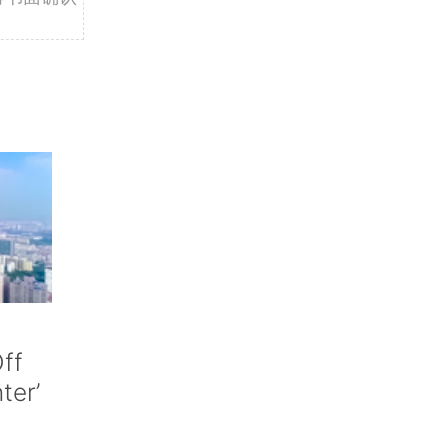
ff
nter’