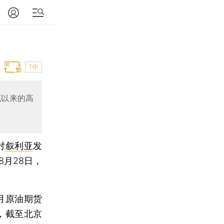
T中
月底以来的高
对
叙利亚
发
8月28日，
月原油期货
高，截至北京