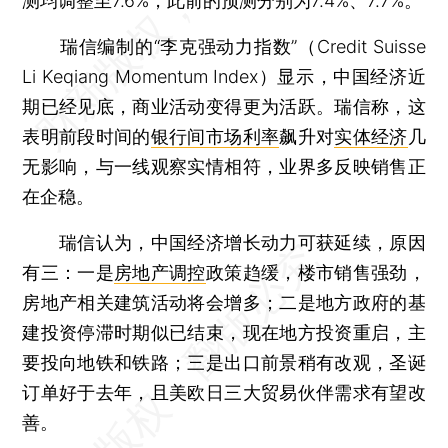
测均调整至7.6%，此前的预测分别为7.4%、7.7%。
瑞信编制的“李克强动力指数”（Credit Suisse
Li Keqiang Momentum Index）显示，中国经济近
期已经见底，商业活动变得更为活跃。瑞信称，这
表明前段时间的
银行间市场利率
飙升对
实体经济
几
无影响，与一线观察实情相符，业界多反映销售正
在企稳。
瑞信认为，中国经济增长动力可获延续，原因
有三：一是
房地产调控
政策趋缓，楼市销售强劲，
房地产相关建筑活动将会增多；二是地方政府的基
建投资停滞时期似已结束，现在地方投资重启，主
要投向地铁和铁路；三是出口前景稍有改观，圣诞
订单好于去年，且美欧日三大贸易伙伴需求有望改
善。