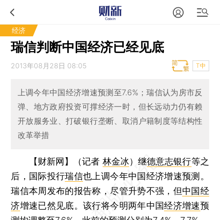
经济
瑞信判断中国经济已经见底
2013年08月28日 08:05
T中
上调今年中国经济增速预测至7.6%；瑞信认为房市反
弹、地方政府投资可撑经济一时，但长远动力仍有赖
开放服务业、打破银行垄断、取消户籍制度等结构性
改革举措
【财新网】（记者
林金冰
）
继
德意志银行
等之
后，国际投行
瑞信
也上调今年中国经济增速预测。
瑞信本周发布的报告称，尽管升势不强，但
中国经
济
增速已然见底。该行将今明两年中国
经济增速
预