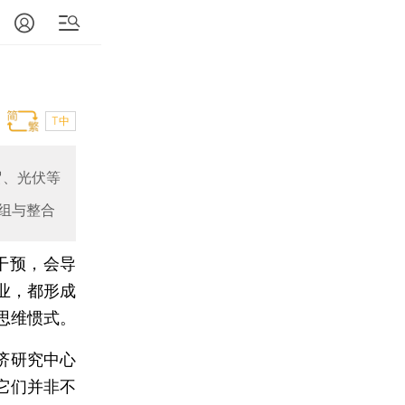
T中
贸、光伏等
组与整合
干预，会导
业，都形成
思维惯式。
济研究中心
它们并非不