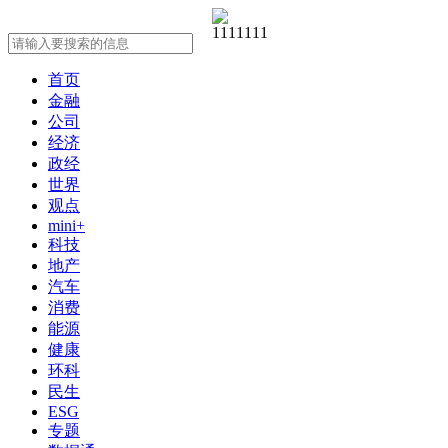
首页
金融
公司
经济
政经
世界
观点
mini+
科技
地产
汽车
消费
能源
健康
环科
民生
ESG
专题