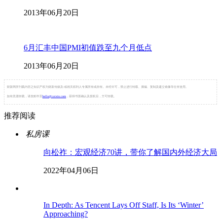
2013年06月20日
6月汇丰中国PMI初值跌至九个月低点
2013年06月20日
财新网所刊载内容之知识产权为财新传媒及/或相关权利人专属所有或持有。未经许可，禁止进行转载、摘编、复制及建立镜像等任何使用。
如有意愿转载，请发邮件至
hello@caixin.com
，获得书面确认及授权后，方可转载。
推荐阅读
私房课
向松祚：宏观经济70讲，带你了解国内外经济大局
2022年04月06日
In Depth: As Tencent Lays Off Staff, Is Its ‘Winter’
Approaching?