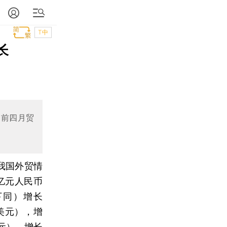
T中
长
；前四月贸
我国外贸情
亿元人民币
下同）增长
亿美元），增
美元），增长