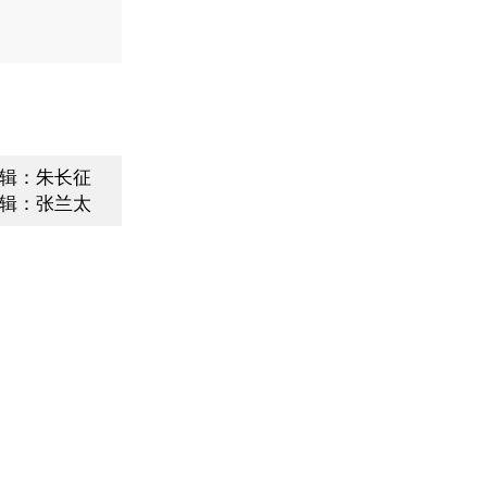
辑：朱长征
辑：张兰太