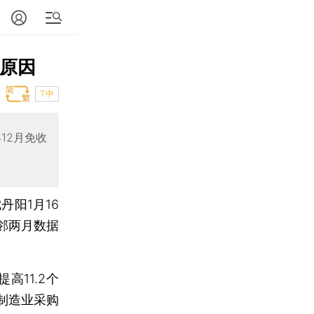
有原因
T中
12月免收
丹阳1月16
邻两月数据
高11.2个
制造业采购