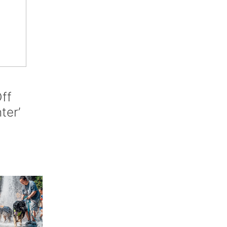
ff
nter’