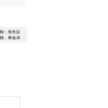
辑：朱长征
辑：林金冰