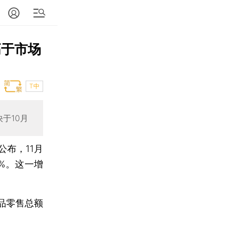
高于市场
T中
于10月
公布，11月
9%。这一增
品零售总额