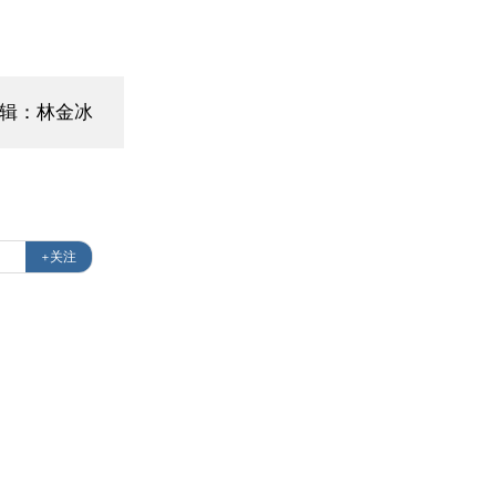
辑：林金冰
+关注