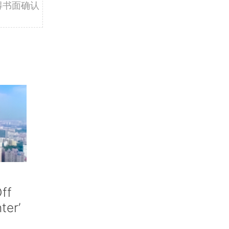
得书面确认
ff
nter’