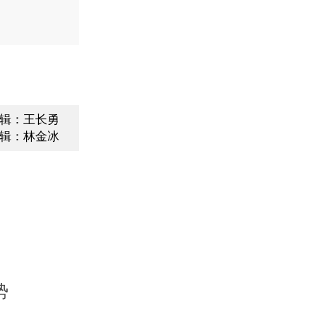
辑：王长勇
辑：林金冰
势