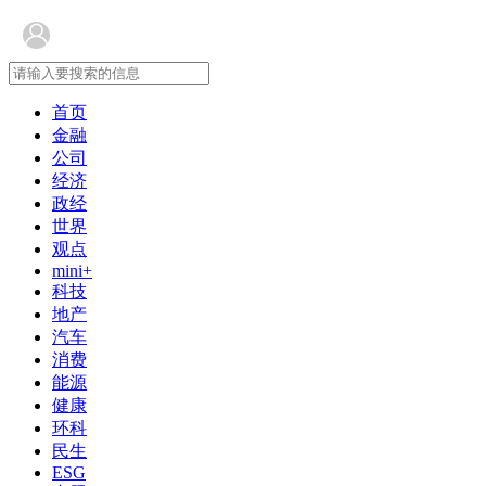
首页
金融
公司
经济
政经
世界
观点
mini+
科技
地产
汽车
消费
能源
健康
环科
民生
ESG