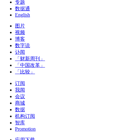
专题
数据通
English
图片
视频
博客
数字说
讣闻
「财新周刊」
「中国改革」
「比较」
订阅
我闻
会议
商城
数据
机构订阅
智库
Promotion
应用下载