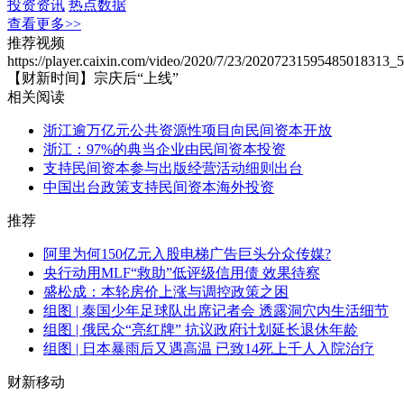
投资资讯
热点数据
查看更多>>
推荐视频
https://player.caixin.com/video/2020/7/23/20207231595485018313
【财新时间】宗庆后“上线”
相关阅读
浙江逾万亿元公共资源性项目向民间资本开放
浙江：97%的典当企业由民间资本投资
支持民间资本参与出版经营活动细则出台
中国出台政策支持民间资本海外投资
推荐
阿里为何150亿元入股电梯广告巨头分众传媒?
央行动用MLF“救助”低评级信用债 效果待察
盛松成：本轮房价上涨与调控政策之困
组图 | 泰国少年足球队出席记者会 透露洞穴内生活细节
组图 | 俄民众“亮红牌” 抗议政府计划延长退休年龄
组图 | 日本暴雨后又遇高温 已致14死上千人入院治疗
财新移动