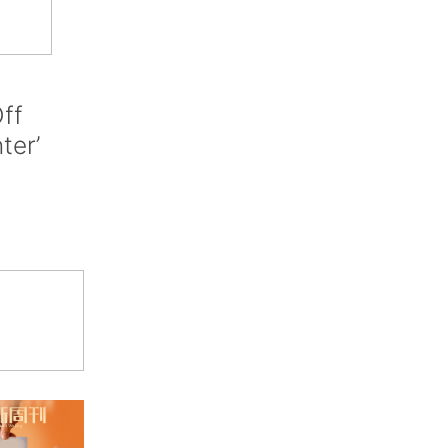
ff
nter’