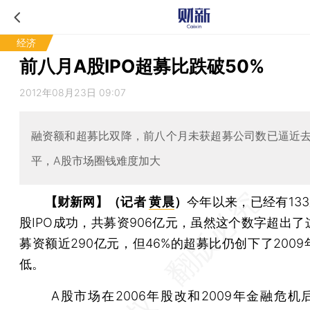
经济
前八月A股IPO超募比跌破50%
2012年08月23日 09:07
融资额和超募比双降，前八个月未获超募公司数已逼近
平，A股市场圈钱难度加大
【财新网】（记者
黄晨
）
今年以来，已经有13
股IPO成功，共募资906亿元，虽然这个数字超出了
募资额近290亿元，但46%的超募比仍创下了200
低。
A股市场在2006年股改和2009年金融危机