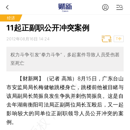
经济
11起正副职公开冲突案例
2012年08月16日 14:24
T中
权力斗争引发“拳力斗争”，多起案件导致人员受伤甚
至死亡
【财新网】（记者 高旭）8月15日，广东台山
市安监局局长梅健敏跳楼身亡，跳楼前他被目睹与
该局副局长简振良发生争执并刺伤简振良。这是自
去年湖南衡阳司法局正副两位局长互殴后，又一起
影响较大的同单位正副职领导人员公开冲突的案
例。