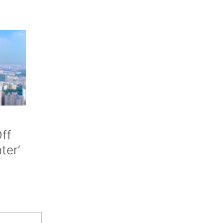
ff
nter’