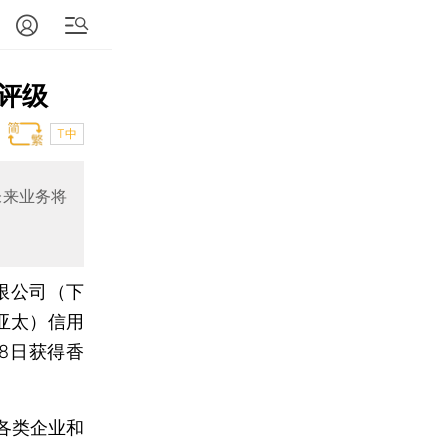
评级
T中
未来业务将
限公司（下
亚太）信用
8日获得香
各类企业和