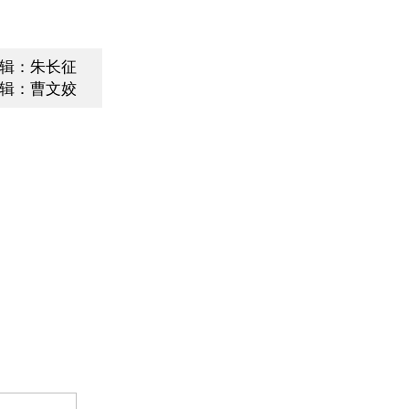
辑：朱长征
辑：曹文姣