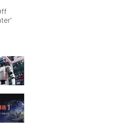
ff
nter’