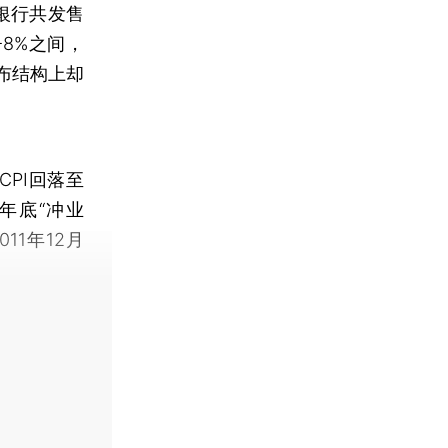
银行共发售
-8%之间，
布结构上却
PI回落至
年底“冲业
1年12月