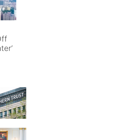
ff
nter’