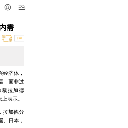
内需
T中
兴经济体，
需，而非过
总裁拉加德
济论坛上表示。
，拉加德分
国、日本，