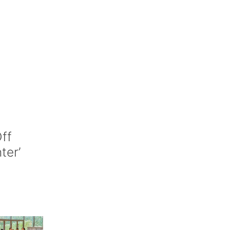
ff
nter’