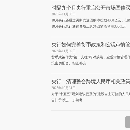
时隔九个月央行重启公开市场国债买卖 
2025年11月05日
10月央行还通过买断式逆回购净投放4000亿元；
10月央行总计通过各项工具净回笼流动性305亿元
央行如何完善货币政策和宏观审慎
2025年11月02日
货币政策作为“第一支柱”相对成熟，宏观审慎管理
策密切配合、相互补充
央行：清理整合跨境人民币相关政策
2025年10月31日
对于“十五五”规划建议提及的“建设自主可控的人民
告》予以进一步解释