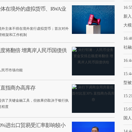
16:5
体在境外的虚拟货币、RWA业
新入
大模
境外主体不得在境外发行虚拟货币；首次对外
管框架和工作机制
16:4
社融
度将翻倍 增离岸人民币国债供
16:4
人民币市场功能
15:4
型被
 直指商办高库存
15:2
提供了关键金融工具，但效果仍取决于银行执
复程度
15:0
国人
0%进出口贸易受汇率影响较小
14:4