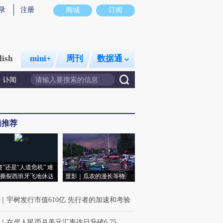
录
注册
商城
订阅
lish
mini+
周刊
数据通
讣闻
辑推荐
侵”还是“人道危机” 难
撕裂西班牙飞地休达
显影｜瓜农的漫长等待
｜
宇树发行市值610亿 先行者的加速和考验
｜
在岸人民币兑美元汇率连日升破6.75