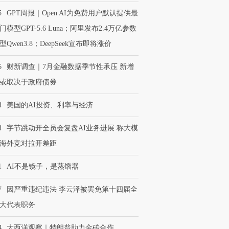
5
GPT周报｜Open AI为免费用户默认提供最
门模型GPT-5.6 Luna；阿里发布2.4万亿参数
型Qwen3.8；DeepSeek宣布即将涨价
6
财新调查｜7月金融数据季节性承压 新增
或取决于政府债券
4
美国的AI投资、利率与经济
4
字节跳动开全员会复盘AI业务进展 称大模
海外竞对拉开差距
1
AI不是镜子，是蒸馏器
7
因严重违纪违法 李云泽被罢免第十四届全
大代表职务
4
大西洋观察｜特朗普助力金砖合作