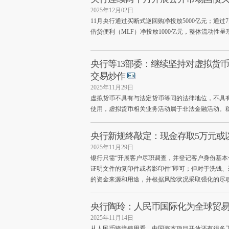
2025年12月02日
11月央行通过买断式逆回购净投放5000亿元；通过
借贷便利（MLF）净投放1000亿元，整体流动性呈
央行等13部委：继续坚持对虚拟货
交易炒作
2025年11月29日
虚拟货币不具有与法定货币等同的法律地位，不具
使用，虚拟货币相关业务活动属于非法金融活动。
央行新规终敲定：现金存取5万元或
2025年11月29日
银行只需“开展客户尽职调查，并登记客户身份基
证明文件的复印件或者影印件”即可；但对于洗钱
的资金来源和用途，并根据风险状况采取强化的尽
央行陶玲：人民币国际化为全球贸
2025年11月14日
从人民币跨境使用看，中国资本项目开放还有很多