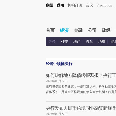
数据
我闻
机构订阅
会议
Promotion
首页
经济
金融
公司
政经
更多
科技
地产
汽车
消费
能
经济
>
读懂央行
如何破解地方隐债瞒报漏报？央行
2026年03月12日
王均坦提出四条建议：一是精准识别、科学处置地
督体系；三是健全严格规范的债务问责机制；四是
央行发布人民币跨境同业融资新规 
2026年02月27日