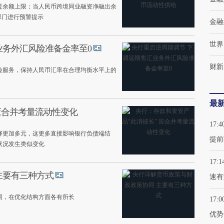
过余额上限；当人民币跨境同业融资净融出余
部门进行预警提示
金融
世界
业务外汇风险准备金率至0
财新
险服务，保持人民币汇率在合理均衡水平上的
最
应合并考量流动性变化
17:4
择更加多元，这更多直接影响银行负债端结
提前
状况发生类似变化
17:1
主要有三种方式
速有
同，在优化结构方面各有所长
17:0
优势