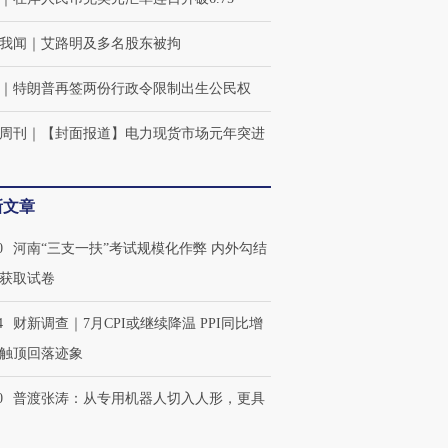
我闻
｜
艾路明及多名股东被拘
｜
特朗普再签两份行政令限制出生公民权
周刊
｜
【封面报道】电力现货市场元年突进
新文章
0
河南“三支一扶”考试规模化作弊 内外勾结
获取试卷
4
财新调查｜7月CPI或继续降温 PPI同比增
触顶回落迹象
0
普渡张涛：从专用机器人切入人形，更具