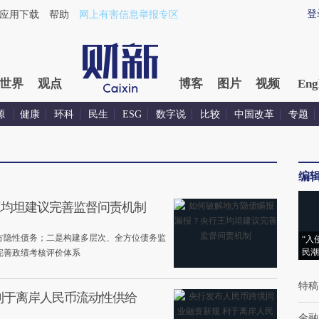
登
应用下载
帮助
网上有害信息举报专区
世界
观点
博客
图片
视频
Eng
源
健康
环科
民生
ESG
数字说
比较
中国改革
专题
编
王均坦建议完善监督问责机制
方隐性债务；二是构建多层次、全方位债务监
“入
民潮
完善政绩考核评价体系
特稿
利于离岸人民币流动性供给
金融