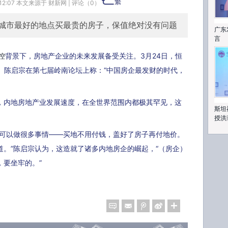
 12:07 本文来源于
财新网
|
评论（
0
）
市最好的地点买最贵的房子，保值绝对没有问题
广东
言
控
背景下，房地产企业的未来发展备受关注。3月24日，恒
）陈启宗在第七届岭南论坛上称：“中国房企最发财的时代，
内地房地产业发展速度，在全世界范围内都极其罕见，这
斯坦
授洪
可以做很多事情——买地不用付钱，盖好了房子再付地价。
道。”陈启宗认为，这造就了诸多内地房企的崛起，“（房企）
，要坐牢的。”