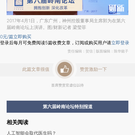
2017年4月1日，广东广州，神州控股董事局主席郭为在第六
届岭南论坛上演讲。图/财新记者 梁莹菲
0
元/篇
立即购买
登录后每月可免费阅读
5
篇收费文章，订阅或购买用户请
立即登录
责任编辑：贺信 | 版面编辑：陈华懿子
此篇文章很值
赞赏激励一下
首席赞赏官虚位以待
第六届岭南论坛特别报道
相关阅读
人工智能会取代医生吗？