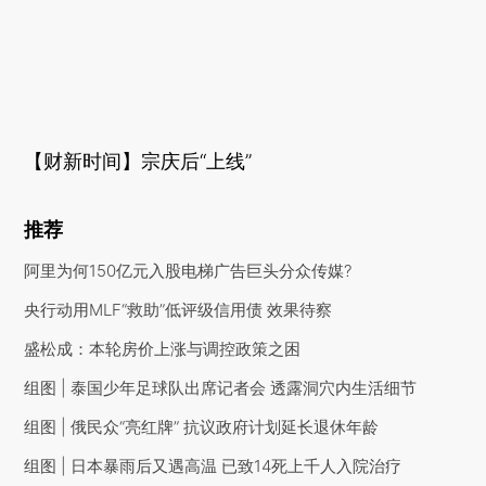
【财新时间】宗庆后“上线”
推荐
阿里为何150亿元入股电梯广告巨头分众传媒?
央行动用MLF“救助”低评级信用债 效果待察
盛松成：本轮房价上涨与调控政策之困
组图 | 泰国少年足球队出席记者会 透露洞穴内生活细节
组图 | 俄民众“亮红牌” 抗议政府计划延长退休年龄
组图 | 日本暴雨后又遇高温 已致14死上千人入院治疗