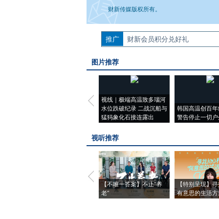
财新传媒版权所有。
推广
如需刊登转载请点击右侧按钮，提交相关
财新会员积分兑好礼
图片推荐
视线｜极端高温致多瑙河
水位跌破纪录 二战沉船与
韩国高温创百年
猛犸象化石接连露出
警告停止一切户
视听推荐
【不唯一答案】不止“养
【特别呈现】寻
老”
有意思的生活方