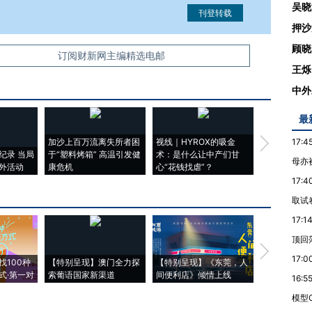
吴晓
押沙
顾晓
信息。经确认即可刊登转载。
订阅财新网主编精选电邮
王烁
中外
最
加沙上百万流离失所者困
视线｜HYROX的吸金
马航飞行员
17:4
纪录 当局
于“塑料烤箱” 高温引发健
术：是什么让中产们甘
粒摇头丸 尿
母亦
外活动
康危机
心“花钱找虐”？
毒品
17:4
取试
17:1
顶回
【推广】走
17:0
找100种
【特别呈现】澳门全力探
【特别呈现】《东莞，人
会，让数智科
式·第一对
索葡语国家新渠道
间便利店》倾情上线
业
16:5
模型G