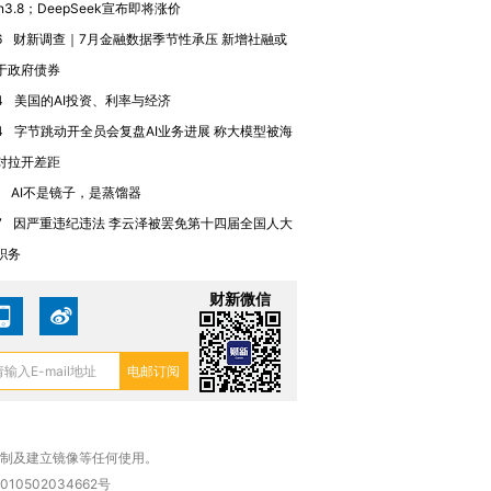
n3.8；DeepSeek宣布即将涨价
6
财新调查｜7月金融数据季节性承压 新增社融或
于政府债券
4
美国的AI投资、利率与经济
4
字节跳动开全员会复盘AI业务进展 称大模型被海
对拉开差距
AI不是镜子，是蒸馏器
7
因严重违纪违法 李云泽被罢免第十四届全国人大
职务
财新微信
复制及建立镜像等任何使用。
010502034662号