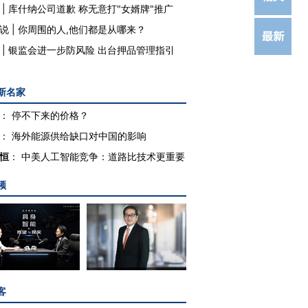
|
库什纳公司道歉 称无意打"女婿牌"推广
说
|
你周围的人,他们都是从哪来？
|
银监会进一步防风险 出台押品管理指引
新名家
：
停不下来的价格？
：
海外能源供给缺口对中国的影响
恒
：
中美人工智能竞争：道路比技术更重要
频
客