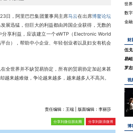
世界
数字
月23日，阿里巴巴集团董事局主席
马云
在出席
博鳌论坛
金融
易发展迅猛，但巨大的利益都由跨国企业获得，无数的
益，应该建立一个eWTP（Electronic World
财
球电子贸易平台），帮助中小企业、年轻创业者以及妇女有机会
伍戈
易峘
罗志
全世界并不缺贸易协定，所有的贸易协定加起来甚
却越来越难做，争论越来越多，越来越多人不高兴。
视
责任编辑：王端 | 版面编辑：李丽莎
分享到微信朋友圈
分享到新浪微博
博