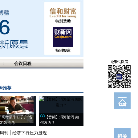
会议日程
辑推荐
订阅
电邮
“高考最牛钉子户”备
【音频】洱海治污 如
21次高考
何发力？
周刊
|
经济下行压力显现