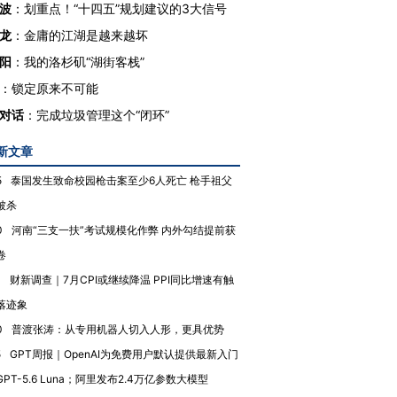
波
：
划重点！“十四五”规划建议的3大信号
龙
：
金庸的江湖是越来越坏
阳
：
我的洛杉矶“湖街客栈”
：
锁定原来不可能
对话
：
完成垃圾管理这个“闭环”
新文章
跨国走私7万
5
泰国发生致命校园枪击案至少6人死亡 枪手祖父
视线｜被称为“蟑螂”的印
视线｜“入侵”还是“人道危
检体内含3种
度Z世代 用街头抗争将教
机”？难民潮撕裂西班牙
秘鲁纳斯
被杀
育部长拱下台
飞地休达
13人遇难
0
河南“三支一扶”考试规模化作弊 内外勾结提前获
卷
4
财新调查｜7月CPI或继续降温 PPI同比增速有触
落迹象
进第四届链博
【商旅对话】华住集团
0
普渡张涛：从专用机器人切入人形，更具优势
技“链”接产
【特别呈现】寻找100种
CFO：不靠规模取胜，华
【特别呈
有意思的生活方式·第三对
住三大增长引擎是什么？
有意思的
5
GPT周报｜OpenAI为免费用户默认提供最新入门
PT-5.6 Luna；阿里发布2.4万亿参数大模型