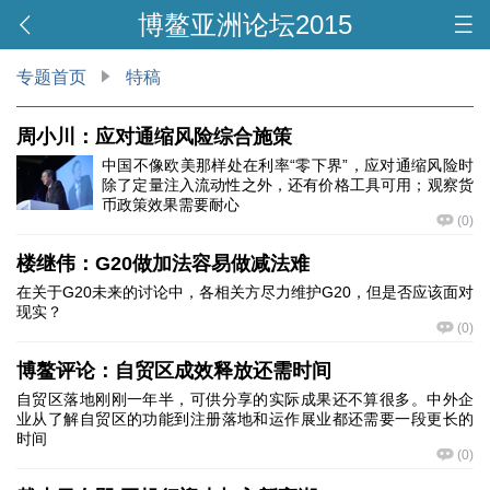
博鳌亚洲论坛2015
专题首页
特稿
周小川：应对通缩风险综合施策
中国不像欧美那样处在利率“零下界”，应对通缩风险时
除了定量注入流动性之外，还有价格工具可用；观察货
币政策效果需要耐心
(
0
)
楼继伟：G20做加法容易做减法难
在关于G20未来的讨论中，各相关方尽力维护G20，但是否应该面对
现实？
(
0
)
博鳌评论：自贸区成效释放还需时间
自贸区落地刚刚一年半，可供分享的实际成果还不算很多。中外企
业从了解自贸区的功能到注册落地和运作展业都还需要一段更长的
时间
(
0
)