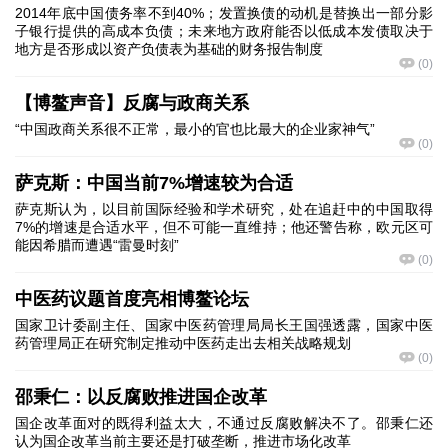
2014年底中国债务率不到40%；发置换债的动机是替换出一部分影
子银行提供的高成本负债；未来地方政府能否以低成本发债取决于
地方是否形成以资产负债表为基础的财务报告制度
(
0
)
【博鳌声音】反腐与政商关系
“中国政商关系很不正常，最小的官也比最大的企业家神气”
(
0
)
萨克斯：中国当前7%增速较为合适
萨克斯认为，以目前国际经验和学术研究，处在追赶中的中国取得
7%的增速是合适水平，但不可能一直维持；他还警告称，欧元区可
能因希腊而遭遇“雷曼时刻”
(
0
)
中医药议题首度亮相博鳌论坛
国家卫计委副主任、国家中医药管理局局长王国强透露，国家中医
药管理局正在研究制定推动中医药走出去相关战略规划
(
0
)
邵秉仁：以反腐败推进国企改革
国企改革面对的既得利益太大，不通过反腐败解决不了。邵秉仁还
认为国企改革当前主要还是打破垄断，推进市场化改革