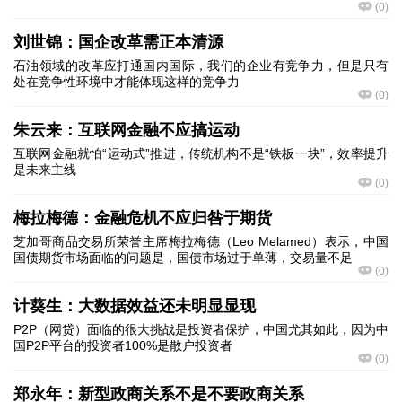
(
0
)
刘世锦：国企改革需正本清源
石油领域的改革应打通国内国际，我们的企业有竞争力，但是只有
处在竞争性环境中才能体现这样的竞争力
(
0
)
朱云来：互联网金融不应搞运动
互联网金融就怕“运动式”推进，传统机构不是“铁板一块”，效率提升
是未来主线
(
0
)
梅拉梅德：金融危机不应归咎于期货
芝加哥商品交易所荣誉主席梅拉梅德（Leo Melamed）表示，中国
国债期货市场面临的问题是，国债市场过于单薄，交易量不足
(
0
)
计葵生：大数据效益还未明显显现
P2P（网贷）面临的很大挑战是投资者保护，中国尤其如此，因为中
国P2P平台的投资者100%是散户投资者
(
0
)
郑永年：新型政商关系不是不要政商关系