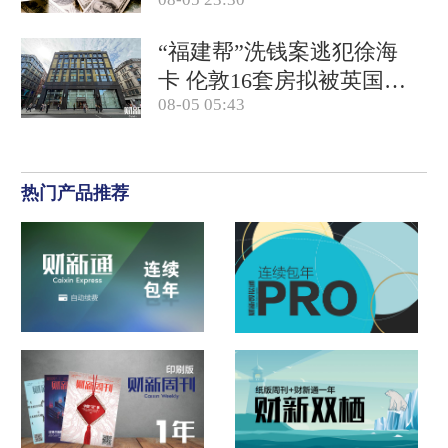
“福建帮”洗钱案逃犯徐海
卡 伦敦16套房拟被英国没
08-05 05:43
收(含视频)
热门产品推荐