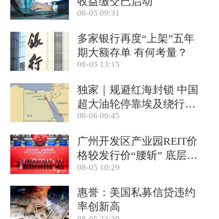
收益缴交已启动
08-05 09:31
多家银行再度“上架”五年
期大额存单 有何考量？
08-05 13:15
独家｜规避红海封锁 中国
超大油轮停靠埃及绕行非
08-06 00:45
洲
广州开发区产业园REIT价
格较发行价“腰斩” 底层资
08-05 10:29
产出租率降至67%
惠誉：美国私募信贷违约
率创新高
08-05 23:30