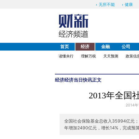
无所不能
健康
首页
经济
金融
公司
读懂央行
理解万税
天天预测
政策信
经济
经济当日快讯
正文
2013年全
2014年
全国社会保险基金总收入35994亿元
年增加2490亿元，增长14%，完成预算