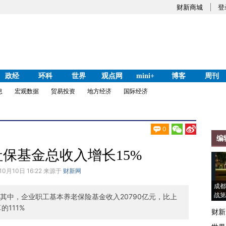
财新商城
登
政经
环科
世界
观点网
mini+
博客
周刊
息
宏观数据
贸易投资
地方经济
国际经济
0
编
国社保基金总收入增长15%
10月10日 16:22 来源于
财新网
成都
战第
；其中，企业职工基本养老保险基金收入20790亿元，比上
的111%
财新