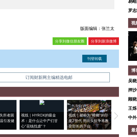
易峘
罗志
视
版面编辑：张兰太
分享到微信朋友圈
分享到新浪微博
博
信息。经确认即可刊登转载。
订阅财新网主编精选电邮
吴晓
押沙
顾晓
王烁
失所者困
视线｜HYROX的吸金
视线｜被称为“蟑螂”的印
视线｜“入侵
中外
高温引发健
术：是什么让中产们甘
度Z世代 用街头抗争将教
机”？难民潮
心“花钱找虐”？
育部长拱下台
飞地休达
最