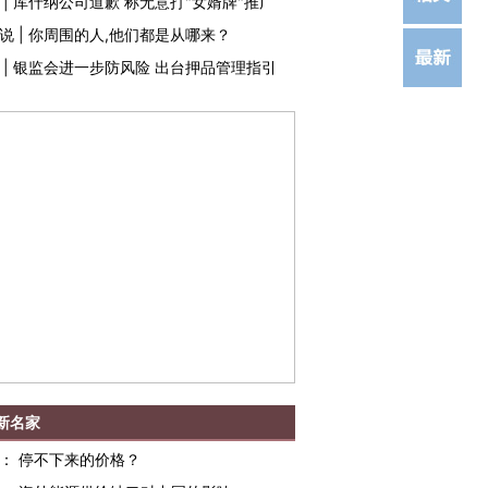
|
库什纳公司道歉 称无意打"女婿牌"推广
说
|
你周围的人,他们都是从哪来？
|
银监会进一步防风险 出台押品管理指引
新名家
：
停不下来的价格？