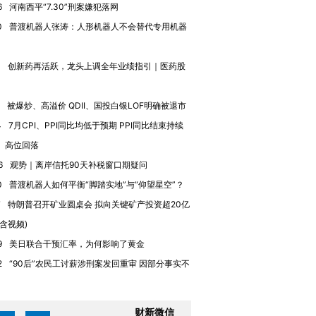
6
河南西平“7.30”刑案嫌犯落网
0
普渡机器人张涛：人形机器人不会替代专用机器
进第四届链博
【商旅对话】华住集团
4
创新药再活跃，龙头上调全年业绩指引｜医药股
技“链”接产
【特别呈现】寻找100种
CFO：不靠规模取胜，华
【特别呈
有意思的生活方式·第三对
住三大增长引擎是什么？
有意思的
被爆炒、高溢价 QDII、国投白银LOF明确被退市
4
7月CPI、PPI同比均低于预期 PPI同比结束持续
、高位回落
6
观势｜离岸信托90天补税窗口期疑问
0
普渡机器人如何平衡“脚踏实地”与“仰望星空”？
7
特朗普召开矿业圆桌会 拟向关键矿产投资超20亿
(含视频)
9
美日联合干预汇率，为何影响了黄金
2
“90后”农民工讨薪涉刑案发回重审 因部分事实不
财新微信