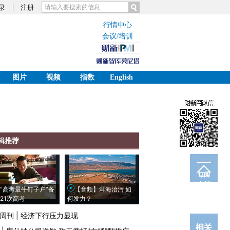
录
注册
行情中心
会议/培训
图片
视频
指数
English
辑推荐
订阅
电邮
“高考最牛钉子户”备
【音频】洱海治污 如
21次高考
何发力？
周刊
|
经济下行压力显现