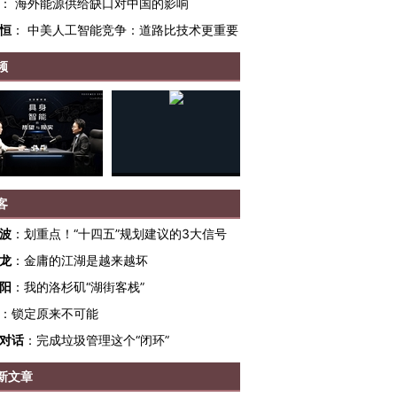
：
海外能源供给缺口对中国的影响
恒
：
中美人工智能竞争：道路比技术更重要
频
客
波
：
划重点！“十四五”规划建议的3大信号
龙
：
金庸的江湖是越来越坏
阳
：
我的洛杉矶“湖街客栈”
：
锁定原来不可能
”还是“人道危
湖北宜昌局部短时降雨
哈尔滨遭遇短时极端强降
对话
：
完成垃圾管理这个“闭环”
撕裂西班牙
128毫米 紧急转移近
雨 3小时累计雨量超80毫
秘鲁纳斯
4000人
米
13人遇难
新文章