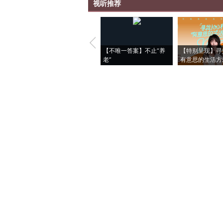
视听推荐
【不唯一答案】不止“养
【特别呈现】寻
老”
有意思的生活方