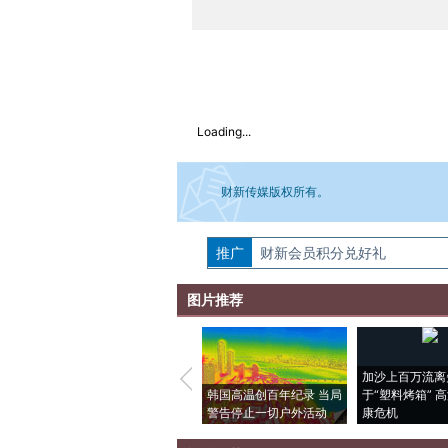
Loading...
财新传媒版权所有。
推广
如需刊登转载请点击右侧按钮，提交相关
财新会员积分兑好礼
图片推荐
加沙上百万流离
韩国高温创百年纪录 当局
于“塑料烤箱” 
警告停止一切户外活动
康危机