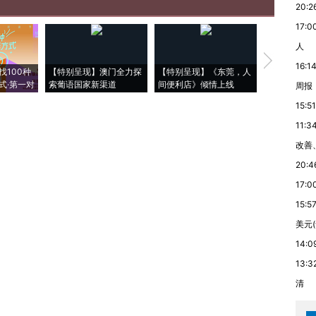
20:2
17:0
人
【推广】走
16:1
找100种
【特别呈现】澳门全力探
【特别呈现】《东莞，人
会，让数智科
式·第一对
索葡语国家新渠道
间便利店》倾情上线
业
周报
15:51
11:3
改善
20:4
17:0
15:5
美元
14:0
13:3
清