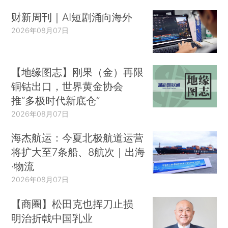
财新周刊｜AI短剧涌向海外
2026年08月07日
【地缘图志】刚果（金）再限
铜钴出口，世界黄金协会
推“多极时代新底仓”
2026年08月07日
海杰航运：今夏北极航道运营
将扩大至7条船、8航次｜出海
·物流
2026年08月07日
【商圈】松田克也挥刀止损
明治折戟中国乳业