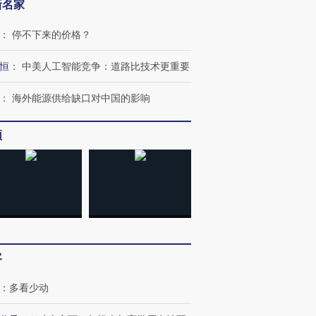
新名家
”还是“人道危
湖北宜昌局部短时降雨
哈尔滨遭遇短时极端强降
：
停不下来的价格？
撕裂西班牙
128毫米 紧急转移近
雨 3小时累计雨量超80毫
秘鲁纳斯
4000人
米
13人遇难
恒
：
中美人工智能竞争：道路比技术更重要
：
海外能源供给缺口对中国的影响
频
进第四届链博
【商旅对话】华住集团
技“链”接产
【特别呈现】寻找100种
CFO：不靠规模取胜，华
【特别呈
有意思的生活方式·第三对
住三大增长引擎是什么？
有意思的
客
：
多看少动