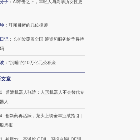
分子
：
AI冲击之下，年轻人与高学历女性更
坤
：
耳闻目睹的几位律师
日记
：
长护险覆盖全国 筹资和服务给予将持
码
波
：
“沉睡”的10万亿元公积金
新文章
00
普渡机器人张涛：人形机器人不会替代专
器人
4
创新药再活跃，龙头上调全年业绩指引｜
股周报
1
被爆炒、高溢价 QDII、国投白银LOF明