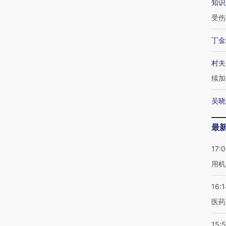
知识
受伤
丁金
村夫
续加
吴晓
最
17:
用机
16:1
医药
15:5