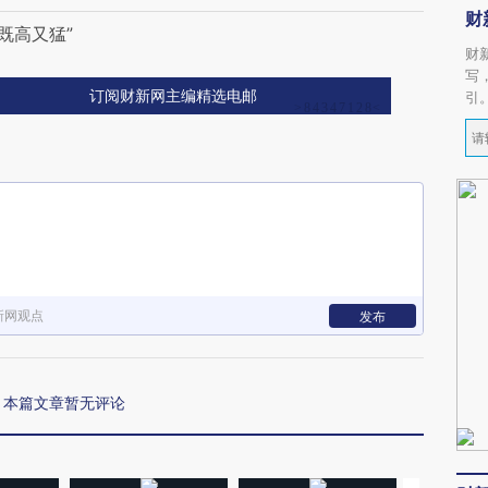
财
既高又猛”
财
写
订阅财新网主编精选电邮
引
新网观点
发布
本篇文章暂无评论