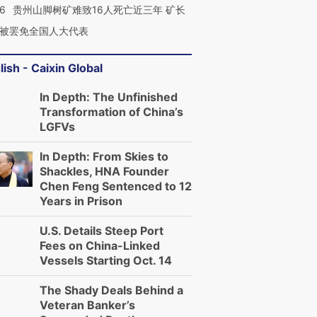
36
贵州山脚树矿难致16人死亡近三年 矿长
被罢免全国人大代表
lish - Caixin Global
In Depth: The Unfinished
Transformation of China’s
LGFVs
In Depth: From Skies to
Shackles, HNA Founder
Chen Feng Sentenced to 12
Years in Prison
U.S. Details Steep Port
Fees on China-Linked
Vessels Starting Oct. 14
The Shady Deals Behind a
Veteran Banker’s