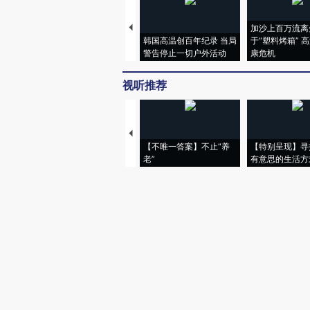
加沙上百万流离
韩国高温创百年纪录 当局
于“塑料烤箱” 
警告停止一切户外活动
康危机
视听推荐
【不唯一答案】不止“养
【特别呈现】寻
老”
有意思的生活方