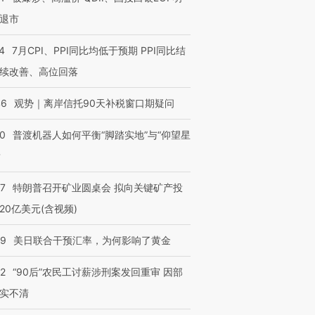
退市
4
7月CPI、PPI同比均低于预期 PPI同比结
续改善、高位回落
46
观势｜离岸信托90天补税窗口期疑问
00
普渡机器人如何平衡“脚踏实地”与“仰望星
？
57
特朗普召开矿业圆桌会 拟向关键矿产投
20亿美元(含视频)
09
美日联合干预汇率，为何影响了黄金
32
“90后”农民工讨薪涉刑案发回重审 因部
实不清