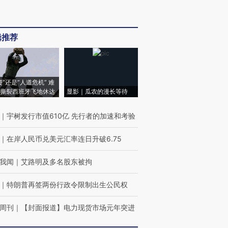
辑推荐
侵”还是“人道危机” 难
撕裂西班牙飞地休达
显影｜瓜农的漫长等待
｜
宇树发行市值610亿 先行者的加速和考验
｜
在岸人民币兑美元汇率连日升破6.75
我闻
｜
艾路明及多名股东被拘
｜
特朗普再签两份行政令限制出生公民权
周刊
｜
【封面报道】电力现货市场元年突进