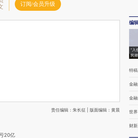
员
订阅/会员升级
文
编
“入
民潮
特稿
金融
金融
责任编辑：朱长征 | 版面编辑：黄晨
世界
财新
亏20亿