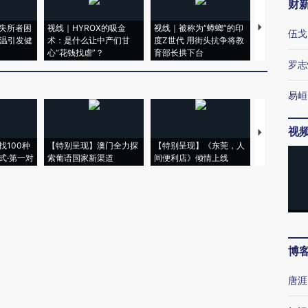
财
失所者困
视线｜HYROX的吸金
视线｜被称为“蟑螂”的印
视线｜“入侵
伍戈
高温引发健
术：是什么让中产们甘
度Z世代 用街头抗争将教
机”？难民潮
心“花钱找虐”？
育部长拱下台
飞地休达
罗志
易峘
视
【推广】走
找100种
【特别呈现】澳门全力探
【特别呈现】《东莞，人
会，让数智科
式·第一对
索葡语国家新渠道
间便利店》倾情上线
业
博
唐涯